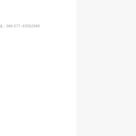
086-577--63562888