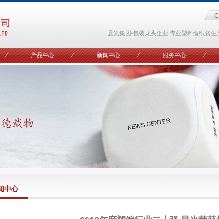
·
晨光集团-包装龙头企业 专业塑料编织袋生
产品中心
新闻中心
服务中心
闻中心